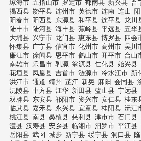
琼海市
五指山市
罗定市
郁南县
新兴县
普
揭西县
饶平县
连州市
英德市
连南
连山
阳
阳春市
阳西县
东源县
和平县
连平县
龙川
陆丰市
陆河县
海丰县
蕉岭县
平远县
五华
大埔县
兴宁市
龙门县
惠东县
博罗县
四会
怀集县
广宁县
信宜市
化州市
高州市
吴川
廉江市
徐闻县
恩平市
鹤山市
开平市
台山
南雄市
乐昌市
乳源
翁源县
仁化县
始兴县
花垣县
凤凰县
吉首市
涟源市
冷水江市
新
洪江市
通道
靖州
芷江
新晃
麻阳
会同县
沅陵县
中方县
江华
新田县
蓝山县
宁远县
双牌县
东安县
祁阳市
资兴市
安仁县
桂东
临武县
嘉禾县
永兴县
宜章县
桂阳县
沅江
桃江县
南县
桑植县
慈利县
津市市
石门县
澧县
汉寿县
安乡县
临湘市
汨罗市
平江县
岳阳县
武冈
城步
新宁县
绥宁县
洞口县
隆