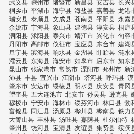
武义县
嵊州市
诸暨市
新昌县
安吉县
长兴
桐乡市
平湖市
海宁县
海盐县
嘉善县
龙港
瑞安县
泰顺县
文成县
苍南县
平阳县
永嘉
余姚市
宁海县
象山县
建德县
淳安县
桐庐
泗阳县
沭阳县
泰兴市
靖江市
兴化市
句容
丹阳市
高邮市
仪征市
宝应县
东台市
建湖
阜宁县
滨海县
响水县
金湖县
盱眙县
涟水
灌云县
东海县
海安市
如皋市
启东市
如东
昆山市
张家港市
常熟市
溧阳市
邳州市
新
沛县
丰县
宜兴市
江阴市
塔河县
呼玛县
漠
肇东市
安达市
绥棱县
明水县
庆安县
青冈
望奎县
五大连池市
北安市
孙吴县
逊克县
穆棱市
宁安市
海林市
绥芬河市
林口县
勃
富锦县
同江县
汤原县
桦川县
桦南县
铁力
大箐山县
丰林县
汤旺县
嘉荫县
杜尔伯特
肇州县
饶河县
宝清县
友谊县
集贤县
绥滨