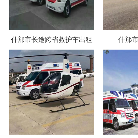
什邡市长途跨省救护车出租
什邡