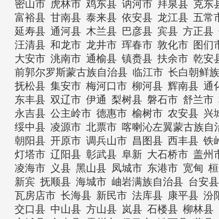
密山市
虎林市
鸡东县
讷河市
拜泉县
克东
富裕县
甘南县
泰来县
依安县
龙江县
五常
延寿县
通河县
木兰县
巴彦县
宾县
方正县
汪清县
和龙市
龙井市
珲春市
敦化市
图们
大安市
洮南市
通榆县
镇赉县
扶余市
乾安
前郭尔罗斯蒙古族自治县
临江市
长白朝鲜
抚松县
集安市
梅河口市
柳河县
辉南县
通
东丰县
双辽市
伊通
梨树县
磐石市
舒兰市
永吉县
公主岭市
德惠市
榆树市
农安县
兴
绥中县
凌源市
北票市
喀喇沁左翼蒙古族自
朝阳县
开原市
调兵山市
昌图县
西丰县
铁
灯塔市
辽阳县
彰武县
阜新
大石桥市
盖州
凌海市
义县
黑山县
凤城市
东港市
宽甸
桓
新宾
抚顺县
海城市
岫岩满族自治县
台安县
瓦房店市
长海县
新民市
法库县
康平县
汾
交口县
中山县
方山县
岚县
石楼县
柳林县