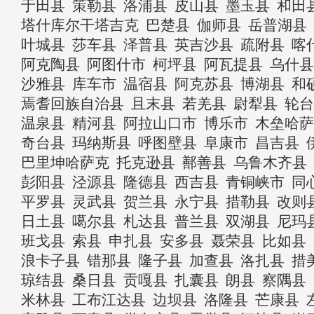
于田县
策勒县
洛浦县
皮山县
墨玉县
和田
塔什库尔干塔吉克
巴楚县
伽师县
岳普湖县
叶城县
莎车县
泽普县
英吉沙县
疏附县
喀
阿克陶县
阿图什市
柯坪县
阿瓦提县
乌什县
沙雅县
库车市
温宿县
阿克苏县
博湖县
和
焉耆回族自治县
且末县
若羌县
尉犁县
轮台
温泉县
精河县
阿拉山口市
博乐市
木垒哈萨
奇台县
玛纳斯县
呼图壁县
阜康市
昌吉县
巴里坤哈萨克
托克逊县
鄯善县
乌鲁木齐县
彭阳县
泾源县
隆德县
西吉县
青铜峡市
同
平罗县
灵武县
贺兰县
永宁县
措勒县
改则
日土县
噶尔县
札达县
普兰县
双湖县
尼玛
班戈县
索县
申扎县
安多县
聂荣县
比如县
浪卡子县
错那县
隆子县
加查县
洛扎县
措
琼结县
桑日县
贡嘎县
扎囊县
朗县
察隅县
米林县
工布江达县
边坝县
洛隆县
芒康县