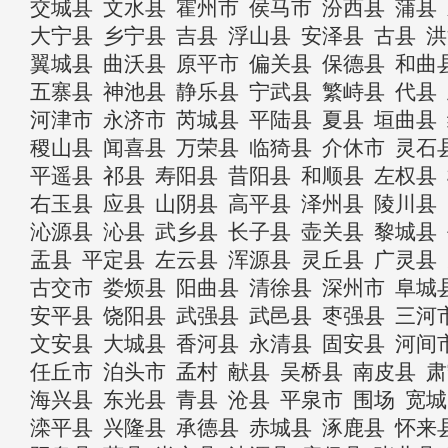
交城县
文水县
霍州市
侯马市
汾西县
蒲县
大宁县
乡宁县
吉县
浮山县
安泽县
古县
洪
翼城县
曲沃县
原平市
偏关县
保德县
和曲
五寨县
神池县
静乐县
宁武县
繁峙县
代县
河津市
永济市
芮城县
平陆县
夏县
垣曲县
稷山县
闻喜县
万荣县
临猗县
介休市
灵石
平遥县
祁县
寿阳县
昔阳县
和顺县
左权县
右玉县
应县
山阴县
高平县
泽州县
陵川县
沁源县
沁县
武乡县
长子县
壶关县
黎城县
盂县
平定县
左云县
浑源县
灵丘县
广灵县
古交市
娄烦县
阳曲县
清徐县
深州市
阜城
安平县
饶阳县
武强县
武邑县
枣强县
三河
文安县
大城县
香河县
永清县
固安县
河间
任丘市
泊头市
孟村
献县
吴桥县
南皮县
肃
海兴县
东光县
青县
沧县
平泉市
围场
宽城
滦平县
兴隆县
承德县
赤城县
涿鹿县
怀来