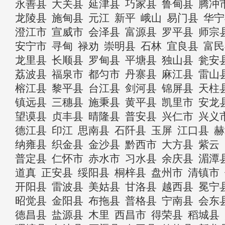
永善县
大关县
延津县
巧家县
鲁甸县
腾冲
龙陵县
施甸县
元江
新平
峨山
易门县
华宁
澄江市
宣威市
会泽县
富源县
罗平县
师宗
安宁市
寻甸
禄劝
崇明县
石林
宜良县
富民
龙里县
长顺县
罗甸县
平塘县
独山县
瓮安
荔波县
福泉市
都匀市
丹寨县
麻江县
雷山
榕江县
黎平县
台江县
剑河县
锦屏县
天柱
镇远县
三穗县
施秉县
黄平县
凯里市
安龙
望谟县
贞丰县
晴隆县
普安县
兴仁市
兴义
德江县
印江
思南县
石阡县
玉屏
江口县
赫
纳雍县
织金县
金沙县
黔西市
大方县
紫云
普定县
仁怀市
赤水市
习水县
余庆县
湄潭
道真
正安县
绥阳县
桐梓县
盘州市
清镇市
开阳县
雷波县
美姑县
甘洛县
越西县
冕宁
昭觉县
金阳县
布拖县
普格县
宁南县
会东
德昌县
盐源县
木里
西昌市
得荣县
稻城县