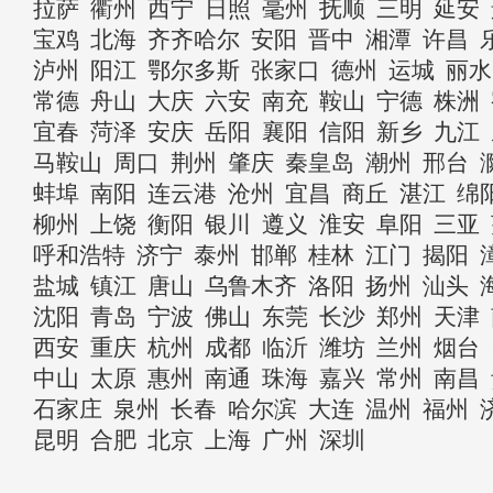
拉萨
衢州
西宁
日照
毫州
抚顺
三明
延安
宝鸡
北海
齐齐哈尔
安阳
晋中
湘潭
许昌
泸州
阳江
鄂尔多斯
张家口
德州
运城
丽水
常德
舟山
大庆
六安
南充
鞍山
宁德
株洲
宜春
菏泽
安庆
岳阳
襄阳
信阳
新乡
九江
马鞍山
周口
荆州
肇庆
秦皇岛
潮州
邢台
蚌埠
南阳
连云港
沧州
宜昌
商丘
湛江
绵
柳州
上饶
衡阳
银川
遵义
淮安
阜阳
三亚
呼和浩特
济宁
泰州
邯郸
桂林
江门
揭阳
盐城
镇江
唐山
乌鲁木齐
洛阳
扬州
汕头
沈阳
青岛
宁波
佛山
东莞
长沙
郑州
天津
西安
重庆
杭州
成都
临沂
潍坊
兰州
烟台
中山
太原
惠州
南通
珠海
嘉兴
常州
南昌
石家庄
泉州
长春
哈尔滨
大连
温州
福州
昆明
合肥
北京
上海
广州
深圳