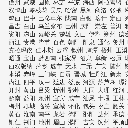
儋州
武威
固原
林芝
平凉
海西
阿拉善盟
双鸭山
攀枝花
吴忠
哈密
黑河
商洛
张掖
鸡西
巴中
巴彦卓尔
陇南
白银
喀什
定西
昌吉
白山
乌兰察布
巴州
庆阳
崇左
普洱
资阳
凉山
嘉峪关
楚雄
文山
伊犁
朔州
德
丽江
贵港
毕节
百色
朝阳
阳泉
通化
贺州
克拉玛依
佳木斯
云浮
钦州
鹰潭
梧州
玉溪
昭通
宝山
黔西南
张家界
酒泉
阜新
松原
西双版纳
萍乡
遂宁
天水
广元
广安
随州
本溪
赤峰
三门峡
自贡
晋城
牡丹江
新余
内江
四平
汉中
延边
娄底
河源
葫芦岛
漯
开封
黄山
吕梁
忻州
鄂州
大同
大理
红河
黔南
益阳
永州
宜宾
咸宁
汕尾
十堰
玉林
梅州
聊城
临汾
宣城
怀化
包头
枣庄
韶关
黄石
淮南
南平
龙岩
德阳
邵阳
达州
承德
铜仁
荆门
池州
眉山
濮阳
吉安
滨州
平顶