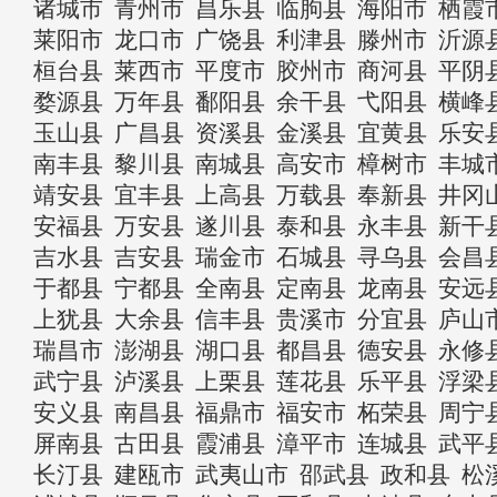
诸城市
青州市
昌乐县
临朐县
海阳市
栖霞
莱阳市
龙口市
广饶县
利津县
滕州市
沂源
桓台县
莱西市
平度市
胶州市
商河县
平阴
婺源县
万年县
鄱阳县
余干县
弋阳县
横峰
玉山县
广昌县
资溪县
金溪县
宜黄县
乐安
南丰县
黎川县
南城县
高安市
樟树市
丰城
靖安县
宜丰县
上高县
万载县
奉新县
井冈
安福县
万安县
遂川县
泰和县
永丰县
新干
吉水县
吉安县
瑞金市
石城县
寻乌县
会昌
于都县
宁都县
全南县
定南县
龙南县
安远
上犹县
大余县
信丰县
贵溪市
分宜县
庐山
瑞昌市
澎湖县
湖口县
都昌县
德安县
永修
武宁县
泸溪县
上栗县
莲花县
乐平县
浮梁
安义县
南昌县
福鼎市
福安市
柘荣县
周宁
屏南县
古田县
霞浦县
漳平市
连城县
武平
长汀县
建瓯市
武夷山市
邵武县
政和县
松