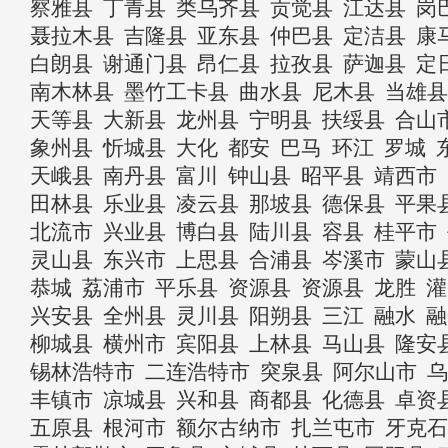
察雅县
丁青县
类乌齐县
贡觉县
江达县
岗
聂拉木县
吉隆县
亚东县
仲巴县
定洁县
康
白朗县
谢通门县
昂仁县
拉孜县
萨迦县
定
南木林县
墨竹工卡县
曲水县
尼木县
当雄县
天等县
大新县
龙州县
宁明县
扶绥县
合山
象州县
忻城县
大化
都安
巴马
环江
罗城
天峨县
南丹县
富川
钟山县
昭平县
靖西市
田林县
乐业县
凌云县
那坡县
德保县
平果
北流市
兴业县
博白县
陆川县
容县
桂平市
灵山县
东兴市
上思县
合浦县
岑溪市
蒙山
恭城
荔浦市
平乐县
资源县
资源县
龙胜
灌
兴安县
全州县
灵川县
阳朔县
三江
融水
融
柳城县
横州市
宾阳县
上林县
马山县
隆安
锡林浩特市
二连浩特市
突泉县
阿尔山市
乌
丰镇市
凉城县
兴和县
商都县
化德县
卓资
五原县
根河市
额尔古纳市
扎兰屯市
牙克石