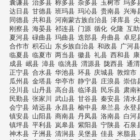
囊谦县
治多县
称多县
杂多县
玉树市
玛多
达日县
甘德县
班玛县
玛沁县
贵南县
兴海
同德县
共和县
河南蒙古族自治县
泽库县
尖
刚察县
海晏县
祁连县
门源
循化
化隆
互助
夏河县
碌曲县
玛曲县
迭部县
舟曲县
卓尼
合作市
积石山
东乡族自治县
和政县
广河县
临夏县
临夏市
两当县
徽县
礼县
西和县
康
成县
岷县
漳县
临洮县
渭源县
陇西县
通渭
正宁县
合水县
华池县
环县
庆城县
敦煌市
瓜州县
金塔县
华亭市
静宁县
庄浪县
崇信
泾川县
山丹县
高台县
临泽县
民乐县
肃南
民勤县
张家川
武山县
甘谷县
秦安县
清水
会宁县
靖远县
永昌县
榆中县
皋兰县
永登
镇安县
山阳县
商南县
丹凤县
洛南县
白河
镇坪县
平利县
岚皋县
紫阳县
宁陕县
石泉
神木县
子洲县
清涧县
吴堡县
佳县
米脂县