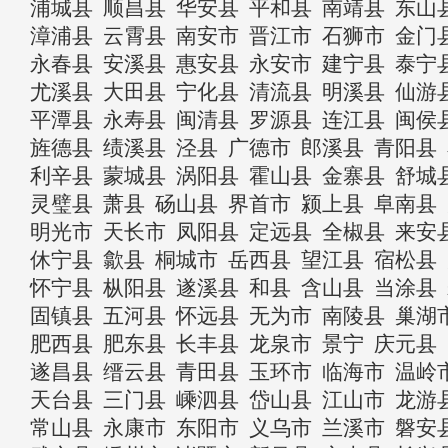
浦城县
顺昌县
华安县
平和县
南靖县
东山
漳浦县
云霄县
南安市
晋江市
石狮市
金门
永春县
安溪县
惠安县
永安市
建宁县
泰宁
尤溪县
大田县
宁化县
清流县
明溪县
仙游
平潭县
永寿县
闽清县
罗源县
连江县
闽侯
旌德县
绩溪县
泾县
广德市
郎溪县
青阳县
利辛县
蒙城县
涡阳县
霍山县
金寨县
舒城
灵璧县
萧县
砀山县
界首市
颍上县
阜南县
明光市
天长市
凤阳县
定远县
全椒县
来安
休宁县
歙县
桐城市
岳西县
望江县
宿松县
怀宁县
枞阳县
遂溪县
和县
含山县
当涂县
固镇县
五河县
怀远县
无为市
南陵县
巢湖
肥西县
肥东县
长丰县
龙泉市
景宁
庆元县
遂昌县
缙云县
青田县
玉环市
临海市
温岭
天台县
三门县
嵊泗县
岱山县
江山市
龙游
常山县
永康市
东阳市
义乌市
兰溪市
磐安