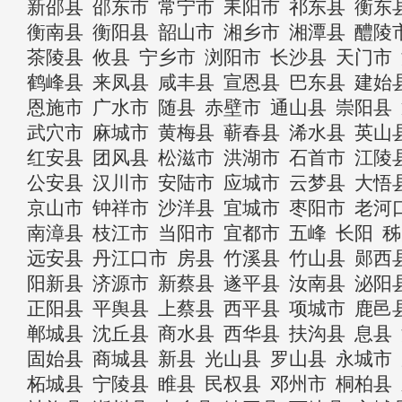
新邵县
邵东市
常宁市
耒阳市
祁东县
衡东
衡南县
衡阳县
韶山市
湘乡市
湘潭县
醴陵
茶陵县
攸县
宁乡市
浏阳市
长沙县
天门市
鹤峰县
来凤县
咸丰县
宣恩县
巴东县
建始
恩施市
广水市
随县
赤壁市
通山县
崇阳县
武穴市
麻城市
黄梅县
蕲春县
浠水县
英山
红安县
团风县
松滋市
洪湖市
石首市
江陵
公安县
汉川市
安陆市
应城市
云梦县
大悟
京山市
钟祥市
沙洋县
宜城市
枣阳市
老河
南漳县
枝江市
当阳市
宜都市
五峰
长阳
秭
远安县
丹江口市
房县
竹溪县
竹山县
郧西
阳新县
济源市
新蔡县
遂平县
汝南县
泌阳
正阳县
平舆县
上蔡县
西平县
项城市
鹿邑
郸城县
沈丘县
商水县
西华县
扶沟县
息县
固始县
商城县
新县
光山县
罗山县
永城市
柘城县
宁陵县
睢县
民权县
邓州市
桐柏县