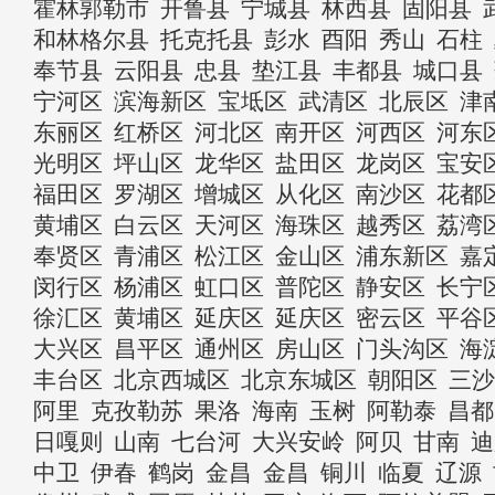
霍林郭勒市
开鲁县
宁城县
林西县
固阳县
和林格尔县
托克托县
彭水
酉阳
秀山
石柱
奉节县
云阳县
忠县
垫江县
丰都县
城口县
宁河区
滨海新区
宝坻区
武清区
北辰区
津
东丽区
红桥区
河北区
南开区
河西区
河东
光明区
坪山区
龙华区
盐田区
龙岗区
宝安
福田区
罗湖区
增城区
从化区
南沙区
花都
黄埔区
白云区
天河区
海珠区
越秀区
荔湾
奉贤区
青浦区
松江区
金山区
浦东新区
嘉
闵行区
杨浦区
虹口区
普陀区
静安区
长宁
徐汇区
黄埔区
延庆区
延庆区
密云区
平谷
大兴区
昌平区
通州区
房山区
门头沟区
海
丰台区
北京西城区
北京东城区
朝阳区
三沙
阿里
克孜勒苏
果洛
海南
玉树
阿勒泰
昌都
日嘎则
山南
七台河
大兴安岭
阿贝
甘南
迪
中卫
伊春
鹤岗
金昌
金昌
铜川
临夏
辽源