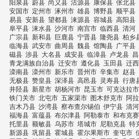
阳泉县
蔚县
尚义县
沽源县
康保县
张北县
安国市
定州市
涿州市
雄县
博野县
顺平县
易县
安新县
望都县
涞源县
容城县
高阳县
阜平县
涞水县
沙河市
南宫市
临西县
清河
广宗县
新和县
巨鹿县
宁晋县
隆尧县
柏乡
临海县
武安市
曲周县
魏县
馆陶县
广平县
磁县
涉县
大名县
成安县
临漳县
卢龙县
昌
青龙满族自治县
迁安市
遵化县
玉田县
迁西
滦南县
滦州市
新乐市
晋州市
辛集市
赵县
无极县
赞皇县
深泽县
高邑县
灵寿县
行唐
井陉县
新星市
胡杨河市
昆玉市
可克达拉市
铁门关市
北屯市
五家渠市
图木舒克市
阿拉
吉木乃县
沙湾县
察布查尔锡伯
伊宁县
清河
福海县
富蕴县
布尔津县
阿勒泰市
和布克赛
托里县
额敏县
乌苏市
塔城市
尼勒克县
特
新源县
巩留县
霍城县
霍尔果斯市
奎屯市