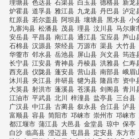
理塘县
色达县
石渠县
白玉县
德格县
新龙
炉霍县
道孚县
雅江县
九龙县
丹巴县
泸定
红原县
若尔盖县
阿坝县
壤塘县
黑水县
小
九寨沟县
松潘县
茂县
理县
汶川县
马尔康
安岳县
平昌县
南江县
通江县
宝应县
芦山
石棉县
汉源县
荥经县
万源市
渠县
大竹县
华蓥市
邻水县
岳池县
屏山县
兴文县
筠连
长宁县
江安县
青神县
丹棱县
洪雅县
仁寿
西充县
仪陇县
蓬安县
营山县
南部县
峨眉
沐川县
夹江县
井研县
犍为县
隆昌市
资中
大英县
射洪市
蓬溪县
苍溪县
剑阁县
青川
江油市
平武县
北川
梓潼县
盐亭县
三台县
广汉县
中江县
古蔺县
叙永县
合江县
泸县
富顺县
容县
简阳市
邛崃市
崇州市
邛崃市
都江堰市
蒲江县
大邑县
金堂县
琼中
保亭
白沙
临高县
澄迈县
屯昌县
定安县
东方市