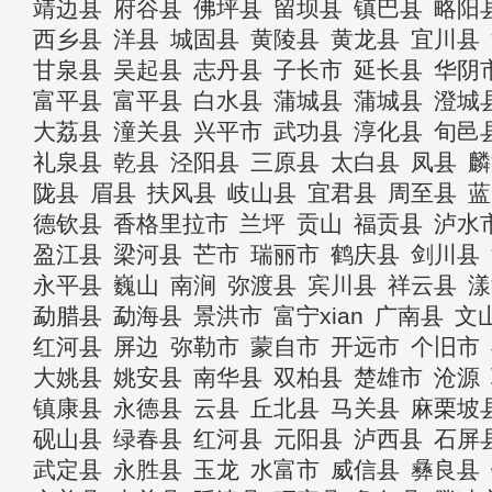
靖边县
府谷县
佛坪县
留坝县
镇巴县
略阳
西乡县
洋县
城固县
黄陵县
黄龙县
宜川县
甘泉县
吴起县
志丹县
子长市
延长县
华阴
富平县
富平县
白水县
蒲城县
蒲城县
澄城
大荔县
潼关县
兴平市
武功县
淳化县
旬邑
礼泉县
乾县
泾阳县
三原县
太白县
凤县
麟
陇县
眉县
扶风县
岐山县
宜君县
周至县
蓝
德钦县
香格里拉市
兰坪
贡山
福贡县
泸水
盈江县
梁河县
芒市
瑞丽市
鹤庆县
剑川县
永平县
巍山
南涧
弥渡县
宾川县
祥云县
漾
勐腊县
勐海县
景洪市
富宁xian
广南县
文
红河县
屏边
弥勒市
蒙自市
开远市
个旧市
大姚县
姚安县
南华县
双柏县
楚雄市
沧源
镇康县
永德县
云县
丘北县
马关县
麻栗坡
砚山县
绿春县
红河县
元阳县
泸西县
石屏
武定县
永胜县
玉龙
水富市
威信县
彝良县