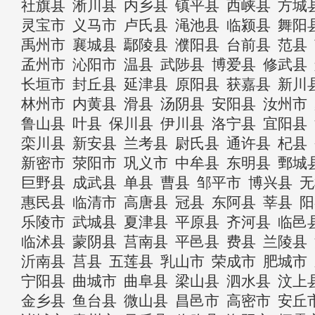
社旗县
淅川县
内乡县
镇平县
西峡县
方城
灵宝市
义马市
卢氏县
渑池县
临颍县
舞阳
禹州市
襄城县
鄢陵县
濮阳县
台前县
范县
孟州市
沁阳市
温县
武陟县
博爱县
修武县
长垣市
封丘县
延津县
原阳县
获嘉县
新川
林州市
内黄县
滑县
汤阴县
安阳县
汝州市
鲁山县
叶县
保川县
伊川县
洛宁县
宜阳县
栾川县
新安县
兰考县
尉氏县
通许县
杞县
新密市
荥阳市
巩义市
中牟县
东明县
鄄城
巨野县
成武县
单县
曹县
邹平市
博兴县
无
惠民县
临清市
高唐县
冠县
东阿县
莘县
阳
乐陵市
武城县
夏津县
平原县
齐河县
临邑
临沭县
蒙阴县
莒南县
平邑县
费县
兰陵县
沂南县
莒县
五莲县
乳山市
荣成市
肥城市
宁阳县
曲城市
曲阜县
梁山县
泗水县
汶上
金乡县
鱼台县
微山县
昌邑市
高密市
安丘